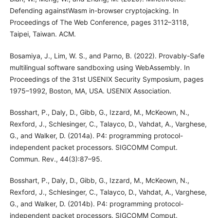
Defending againstWasm in-browser cryptojacking. In
Proceedings of The Web Conference, pages 3112–3118,
Taipei, Taiwan. ACM.
Bosamiya, J., Lim, W. S., and Parno, B. (2022). Provably-Safe
multilingual software sandboxing using WebAssembly. In
Proceedings of the 31st USENIX Security Symposium, pages
1975–1992, Boston, MA, USA. USENIX Association.
Bosshart, P., Daly, D., Gibb, G., Izzard, M., McKeown, N.,
Rexford, J., Schlesinger, C., Talayco, D., Vahdat, A., Varghese,
G., and Walker, D. (2014a). P4: programming protocol-
independent packet processors. SIGCOMM Comput.
Commun. Rev., 44(3):87–95.
Bosshart, P., Daly, D., Gibb, G., Izzard, M., McKeown, N.,
Rexford, J., Schlesinger, C., Talayco, D., Vahdat, A., Varghese,
G., and Walker, D. (2014b). P4: programming protocol-
independent packet processors. SIGCOMM Comput.