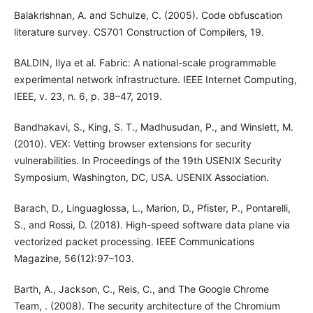
Balakrishnan, A. and Schulze, C. (2005). Code obfuscation
literature survey. CS701 Construction of Compilers, 19.
BALDIN, Ilya et al. Fabric: A national-scale programmable
experimental network infrastructure. IEEE Internet Computing,
IEEE, v. 23, n. 6, p. 38–47, 2019.
Bandhakavi, S., King, S. T., Madhusudan, P., and Winslett, M.
(2010). VEX: Vetting browser extensions for security
vulnerabilities. In Proceedings of the 19th USENIX Security
Symposium, Washington, DC, USA. USENIX Association.
Barach, D., Linguaglossa, L., Marion, D., Pfister, P., Pontarelli,
S., and Rossi, D. (2018). High-speed software data plane via
vectorized packet processing. IEEE Communications
Magazine, 56(12):97–103.
Barth, A., Jackson, C., Reis, C., and The Google Chrome
Team, . (2008). The security architecture of the Chromium