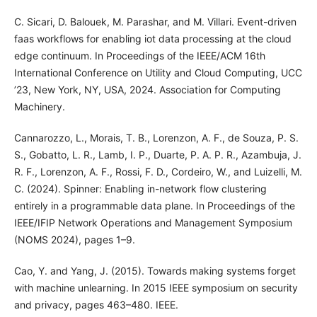
C. Sicari, D. Balouek, M. Parashar, and M. Villari. Event-driven
faas workflows for enabling iot data processing at the cloud
edge continuum. In Proceedings of the IEEE/ACM 16th
International Conference on Utility and Cloud Computing, UCC
’23, New York, NY, USA, 2024. Association for Computing
Machinery.
Cannarozzo, L., Morais, T. B., Lorenzon, A. F., de Souza, P. S.
S., Gobatto, L. R., Lamb, I. P., Duarte, P. A. P. R., Azambuja, J.
R. F., Lorenzon, A. F., Rossi, F. D., Cordeiro, W., and Luizelli, M.
C. (2024). Spinner: Enabling in-network flow clustering
entirely in a programmable data plane. In Proceedings of the
IEEE/IFIP Network Operations and Management Symposium
(NOMS 2024), pages 1–9.
Cao, Y. and Yang, J. (2015). Towards making systems forget
with machine unlearning. In 2015 IEEE symposium on security
and privacy, pages 463–480. IEEE.