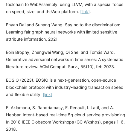
toolchain to WebAssembly, using LLVM, with a special focus
on speed, size, and theWeb platform.
[link]
.
Enyan Dai and Suhang Wang. Say no to the discrimination:
Learning fair graph neural networks with limited sensitive
attribute information, 2021.
Eoin Brophy, Zhengwei Wang, Qi She, and Tomás Ward.
Generative adversarial networks in time series: A systematic
literature review. ACM Comput. Surv., 55(10), feb 2023.
EOSIO (2023). EOSIO is a next-generation, open-source
blockchain protocol with industry-leading transaction speed
and flexible utility.
[link]
.
F. Aklamanu, S. Randriamasy, E. Renault, I. Latif, and A.
Hebbar. Intent-based real-time 5g cloud service provisioning.
In 2018 IEEE Globecom Workshops (GC Wkshps), pages 1–6,
2018.