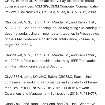
CHUN, Brent et al. Planetlab: an overlay testbed for broad-
coverage services. ACM SIGCOMM Computer Communication
Review, ACM New York, NY, USA, v. 33, n. 3, p. 3–12, 2003.
Chundawat, V. S., Tarun, A. K., Mandal, M., and Kankanhalli,
M. (2023a). Can bad teaching induce forgetting? unlearning in
deep networks using an incompetent teacher. In Proceedings
of the AAAI Conference on Artificial Intelligence, volume 37,
pages 7210–7217.
Chundawat, V. S., Tarun, A. K., Mandal, M., and Kankanhalli,
M. (2023b). Zero-shot machine unlearning. IEEE Transactions
on Information Forensics and Security.
CLAASSEN, Joris; KONING, Ralph; GROSSO, Paola. Linux
containers networking: Performance and scalability of kernel
modules. In: IEEE. NOMS 2016-2016 IEEE/IFIP Network
Operations and Management Symposium. 2016. P. 713–717.
Cong Zou, Fang Yang, Jian Song, and Zhu Han. Generative