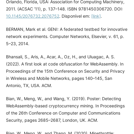
Orlando, Florida, USA: Association for Computing Machinery,
2011. (ACSAC ’11), p. 137–148. ISBN 9781450306720. DOI:
10.1145/2076732.2076752
. Disponível em:
[link]
.
BERMAN, Mark et al. GENI: A federated testbed for innovative
network experiments. Computer Networks, Elsevier, v. 61, p.
5–23, 2014.
Bhansali, S., Aris, A., Acar, A., Oz, H., and Uluagac, A. S.
(2022). A first look at code obfuscation for WebAssembly. In
Proceedings of the 15th Conference on Security and Privacy
in Wireless and Mobile Networks, pages 140–145, San
Antonio, TX, USA. ACM.
Bian, W., Meng, W., and Wang, Y. (2019). Poster: Detecting
WebAssembly-based cryptocurrency mining. In Proceedings
of the 26th Conference on Computer and Communications
Security, pages 2685–2687, London, UK. ACM.
Bian, W., Meng, W., and Zhang, M. (2020). Minethrottle: