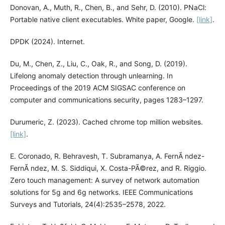
Donovan, A., Muth, R., Chen, B., and Sehr, D. (2010). PNaCl:
Portable native client executables. White paper, Google.
[link]
.
DPDK (2024). Internet.
Du, M., Chen, Z., Liu, C., Oak, R., and Song, D. (2019).
Lifelong anomaly detection through unlearning. In
Proceedings of the 2019 ACM SIGSAC conference on
computer and communications security, pages 1283–1297.
Durumeric, Z. (2023). Cached chrome top million websites.
[link]
.
E. Coronado, R. Behravesh, T. Subramanya, A. FernÃ ndez-
FernÃ ndez, M. S. Siddiqui, X. Costa-PÃ©rez, and R. Riggio.
Zero touch management: A survey of network automation
solutions for 5g and 6g networks. IEEE Communications
Surveys and Tutorials, 24(4):2535–2578, 2022.