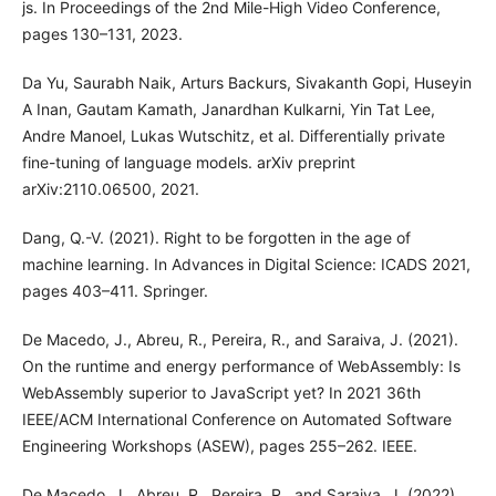
js. In Proceedings of the 2nd Mile-High Video Conference,
pages 130–131, 2023.
Da Yu, Saurabh Naik, Arturs Backurs, Sivakanth Gopi, Huseyin
A Inan, Gautam Kamath, Janardhan Kulkarni, Yin Tat Lee,
Andre Manoel, Lukas Wutschitz, et al. Differentially private
fine-tuning of language models. arXiv preprint
arXiv:2110.06500, 2021.
Dang, Q.-V. (2021). Right to be forgotten in the age of
machine learning. In Advances in Digital Science: ICADS 2021,
pages 403–411. Springer.
De Macedo, J., Abreu, R., Pereira, R., and Saraiva, J. (2021).
On the runtime and energy performance of WebAssembly: Is
WebAssembly superior to JavaScript yet? In 2021 36th
IEEE/ACM International Conference on Automated Software
Engineering Workshops (ASEW), pages 255–262. IEEE.
De Macedo, J., Abreu, R., Pereira, R., and Saraiva, J. (2022).