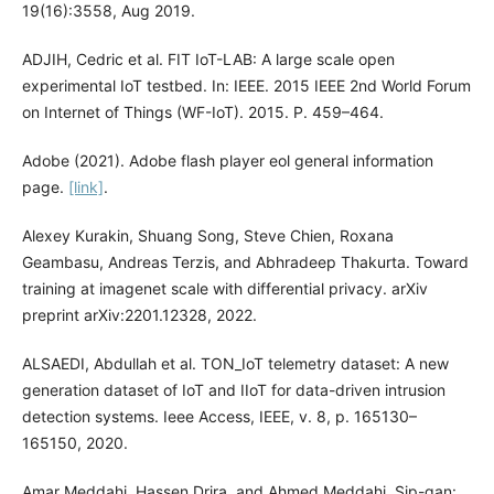
19(16):3558, Aug 2019.
ADJIH, Cedric et al. FIT IoT-LAB: A large scale open
experimental IoT testbed. In: IEEE. 2015 IEEE 2nd World Forum
on Internet of Things (WF-IoT). 2015. P. 459–464.
Adobe (2021). Adobe flash player eol general information
page.
[link]
.
Alexey Kurakin, Shuang Song, Steve Chien, Roxana
Geambasu, Andreas Terzis, and Abhradeep Thakurta. Toward
training at imagenet scale with differential privacy. arXiv
preprint arXiv:2201.12328, 2022.
ALSAEDI, Abdullah et al. TON_IoT telemetry dataset: A new
generation dataset of IoT and IIoT for data-driven intrusion
detection systems. Ieee Access, IEEE, v. 8, p. 165130–
165150, 2020.
Amar Meddahi, Hassen Drira, and Ahmed Meddahi. Sip-gan: