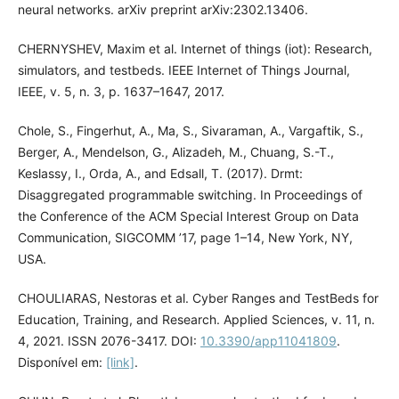
neural networks. arXiv preprint arXiv:2302.13406.
CHERNYSHEV, Maxim et al. Internet of things (iot): Research,
simulators, and testbeds. IEEE Internet of Things Journal,
IEEE, v. 5, n. 3, p. 1637–1647, 2017.
Chole, S., Fingerhut, A., Ma, S., Sivaraman, A., Vargaftik, S.,
Berger, A., Mendelson, G., Alizadeh, M., Chuang, S.-T.,
Keslassy, I., Orda, A., and Edsall, T. (2017). Drmt:
Disaggregated programmable switching. In Proceedings of
the Conference of the ACM Special Interest Group on Data
Communication, SIGCOMM ’17, page 1–14, New York, NY,
USA.
CHOULIARAS, Nestoras et al. Cyber Ranges and TestBeds for
Education, Training, and Research. Applied Sciences, v. 11, n.
4, 2021. ISSN 2076-3417. DOI:
10.3390/app11041809
.
Disponível em:
[link]
.