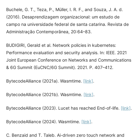
Buchele, G. T., Teza, P., Müller, I. R. F., and Souza, J. A. d.
(2016). Desaprendizagem organizacional: um estudo de
campo na universidade federal de santa catarina. Revista de
Administração Contemporânea, 20:64–83.
BUDIGIRI, Gerald et al. Network policies in kubernetes:
Performance evaluation and security analysis. In: IEEE. 2021
Joint European Conference on Networks and Communications
& 6G Summit (EuCNC/6G Summit). 2021. P. 407–412.
BytecodeAlliance (2021a). Wasmtime.
[link]
.
BytecodeAlliance (2021b). Wasmtime.
[link]
.
BytecodeAlliance (2023). Lucet has reached End-of-life.
[link]
.
BytecodeAlliance (2024). Wasmtime.
[link]
.
C. Benzaid and T. Taleb. Ai-driven zero touch network and