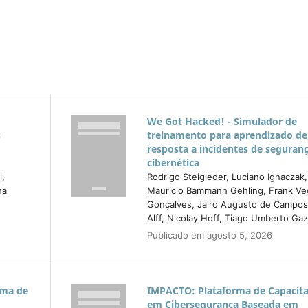
We Got Hacked! - Simulador de
s
treinamento para aprendizado de
resposta a incidentes de seguran
e
cibernética
l,
Rodrigo Steigleder, Luciano Ignaczak,
ha
Mauricio Bammann Gehling, Frank Ve
Gonçalves, Jairo Augusto de Campos
Alff, Nicolay Hoff, Tiago Umberto Gaz
Publicado em agosto 5, 2026
rma de
IMPACTO: Plataforma de Capacit
em Cibersegurança Baseada em