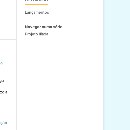
Lançamentos
Navegar numa série
Projeto Ilíada
ça
ga
zola
ação