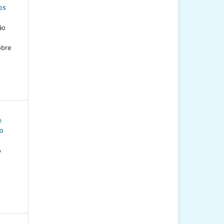
os
ão
obre
e
o
o