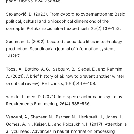
page 01655515241268845.
Stojanović, Ð. (2023). From cyborg to cybernantrophe: Basic
political, cultural and philosophical dimensions of the
concepts. Politika nacionalne bezbednosti, 25(2):139–153.
Suchman, L. (2002). Located accountabilities in technology
production. Scandinavian journal of information systems,
14(2):7.
Toosi, A., Bottino, A. G., Saboury, B., Siegel, E., and Rahmim,
A. (2021). A brief history of ai: how to prevent another winter
(a critical review). PET clinics, 16(4):449–469.
van der Linden, D. (2021). Interspecies information systems.
Requirements Engineering, 26(4):535–556.
Vaswani, A., Shazeer, N., Parmar, N., Uszkoreit, J., Jones, L.,
Gomez, A. N., Kaiser, Ł., and Polosukhin, I. (2017). Attention is
all you need. Advances in neural information processing