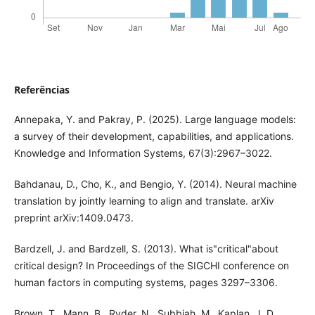
Referências
Annepaka, Y. and Pakray, P. (2025). Large language models:
a survey of their development, capabilities, and applications.
Knowledge and Information Systems, 67(3):2967–3022.
Bahdanau, D., Cho, K., and Bengio, Y. (2014). Neural machine
translation by jointly learning to align and translate. arXiv
preprint arXiv:1409.0473.
Bardzell, J. and Bardzell, S. (2013). What is"critical"about
critical design? In Proceedings of the SIGCHI conference on
human factors in computing systems, pages 3297–3306.
Brown, T., Mann, B., Ryder, N., Subbiah, M., Kaplan, J. D.,