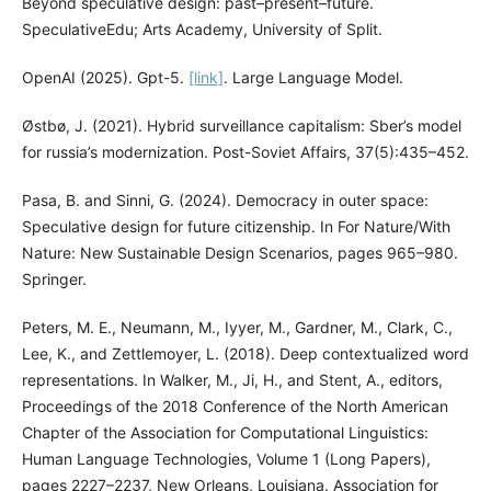
Beyond speculative design: past–present–future.
SpeculativeEdu; Arts Academy, University of Split.
OpenAI (2025). Gpt-5.
[link]
. Large Language Model.
Østbø, J. (2021). Hybrid surveillance capitalism: Sber’s model
for russia’s modernization. Post-Soviet Affairs, 37(5):435–452.
Pasa, B. and Sinni, G. (2024). Democracy in outer space:
Speculative design for future citizenship. In For Nature/With
Nature: New Sustainable Design Scenarios, pages 965–980.
Springer.
Peters, M. E., Neumann, M., Iyyer, M., Gardner, M., Clark, C.,
Lee, K., and Zettlemoyer, L. (2018). Deep contextualized word
representations. In Walker, M., Ji, H., and Stent, A., editors,
Proceedings of the 2018 Conference of the North American
Chapter of the Association for Computational Linguistics:
Human Language Technologies, Volume 1 (Long Papers),
pages 2227–2237, New Orleans, Louisiana. Association for