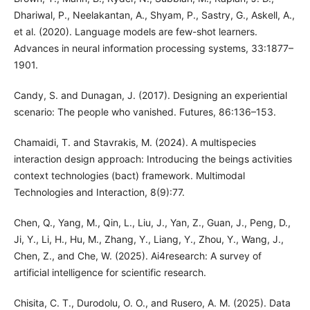
Dhariwal, P., Neelakantan, A., Shyam, P., Sastry, G., Askell, A.,
et al. (2020). Language models are few-shot learners.
Advances in neural information processing systems, 33:1877–
1901.
Candy, S. and Dunagan, J. (2017). Designing an experiential
scenario: The people who vanished. Futures, 86:136–153.
Chamaidi, T. and Stavrakis, M. (2024). A multispecies
interaction design approach: Introducing the beings activities
context technologies (bact) framework. Multimodal
Technologies and Interaction, 8(9):77.
Chen, Q., Yang, M., Qin, L., Liu, J., Yan, Z., Guan, J., Peng, D.,
Ji, Y., Li, H., Hu, M., Zhang, Y., Liang, Y., Zhou, Y., Wang, J.,
Chen, Z., and Che, W. (2025). Ai4research: A survey of
artificial intelligence for scientific research.
Chisita, C. T., Durodolu, O. O., and Rusero, A. M. (2025). Data