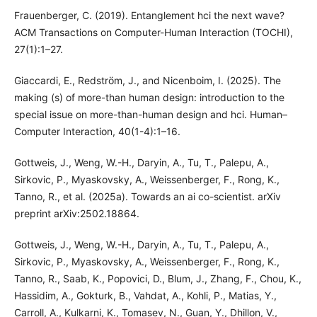
Frauenberger, C. (2019). Entanglement hci the next wave?
ACM Transactions on Computer-Human Interaction (TOCHI),
27(1):1–27.
Giaccardi, E., Redström, J., and Nicenboim, I. (2025). The
making (s) of more-than human design: introduction to the
special issue on more-than-human design and hci. Human–
Computer Interaction, 40(1-4):1–16.
Gottweis, J., Weng, W.-H., Daryin, A., Tu, T., Palepu, A.,
Sirkovic, P., Myaskovsky, A., Weissenberger, F., Rong, K.,
Tanno, R., et al. (2025a). Towards an ai co-scientist. arXiv
preprint arXiv:2502.18864.
Gottweis, J., Weng, W.-H., Daryin, A., Tu, T., Palepu, A.,
Sirkovic, P., Myaskovsky, A., Weissenberger, F., Rong, K.,
Tanno, R., Saab, K., Popovici, D., Blum, J., Zhang, F., Chou, K.,
Hassidim, A., Gokturk, B., Vahdat, A., Kohli, P., Matias, Y.,
Carroll, A., Kulkarni, K., Tomasev, N., Guan, Y., Dhillon, V.,